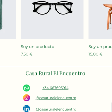
Soy un producto
Soy un pro
Precio
Precio
7,50 €
15,00 €
Casa Rural El Encuentro
+34 667693914
@casaruralelencuentro
@casaruralelencuentro