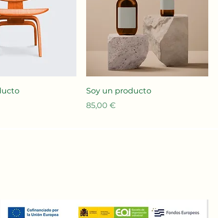
ducto
Soy un producto
Precio
85,00 €