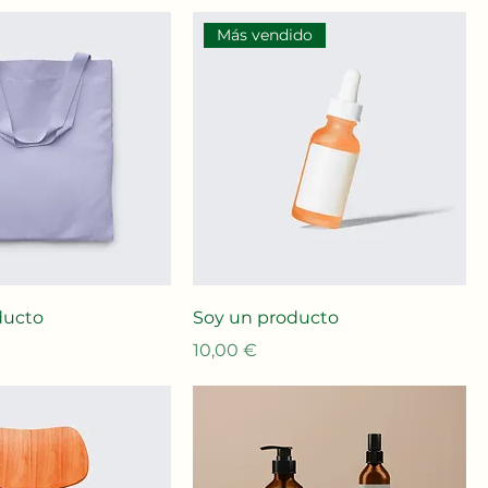
Más vendido
ducto
Soy un producto
Precio
10,00 €