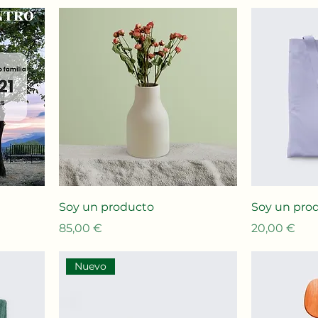
Soy un producto
Soy un pro
Precio
Precio
85,00 €
20,00 €
Nuevo