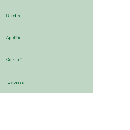
Nombre
Apellido
Correo
Empresa
Mensaje
Me interesa recibir más info