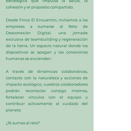
estratégica que impulsa la salud, la
cohesión y el propósito compartido.
Desde Finca El Encuentro, invitamos a las
empresas a sumarse al Reto de
Desconexión Digital, una jornada
exclusiva de teambuilding y regeneración
de la tierra. Un espacio natural donde los
dispositivos se apagan y las conexiones
humanas se encienden.
A través de dinámicas colaborativas,
contacto con la naturaleza y acciones de
impacto ecológico, vuestros colaboradores
podrán reconectar consigo mismos,
fortalecer vínculos con el equipo y
contribuir activamente al cuidado del
planeta.
¿Te sumas al reto?