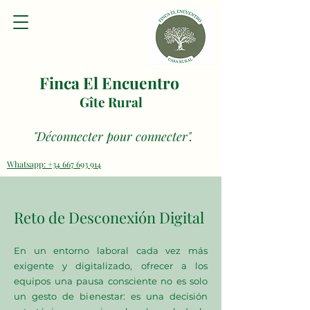
Finca El Encuentro
Gîte Rural
"Déconnecter pour connecter".
Whatsapp: +34 667 693 914
Reto de Desconexión Digital
En un entorno laboral cada vez más
exigente y digitalizado, ofrecer a los
equipos una pausa consciente no es solo
un gesto de bienestar: es una decisión