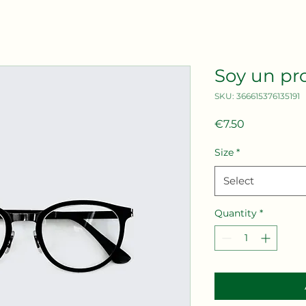
Soy un pr
SKU: 366615376135191
Price
€7.50
Size
*
Select
Quantity
*