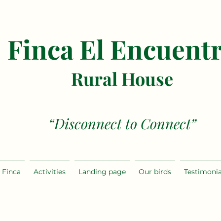
Finca El Encuent
Rural House
“Disconnect to Connect”
 Finca
Activities
Landing page
Our birds
Testimonia