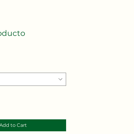
oducto
Add to Cart